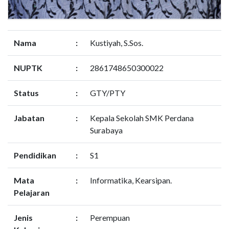
Nama
:
Kustiyah, S.Sos.
NUPTK
:
2861748650300022
Status
:
GTY/PTY
Jabatan
:
Kepala Sekolah SMK Perdana
Surabaya
Pendidikan
:
S1
Mata
:
Informatika, Kearsipan.
Pelajaran
Jenis
:
Perempuan